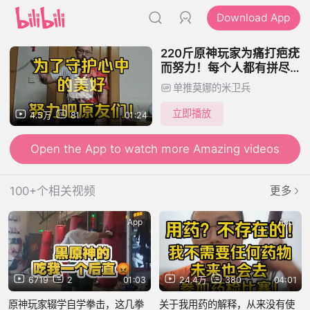
Download App
220斤原神玩家为痛打疤疣
而努力！每个人都有拼尽全
力也想要守护的事物，我们
单推莫娜的米卫兵
米卫兵也一样！
立即播放
4.5万
81
01:24
Open the App to watch more Amazing videos
100+个相关视频
更多
App
App
6719
2
01:03
24.4万
380
04:01
原神玩家辍学自学拳击，这几拳
关于我用药的解释，从来没有使