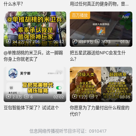
什么水平？
用过任何真正的健身药物，曾经
使用过的所谓‘药物’也根本不长力
百万播放
量不提高运动表现！
App
App
24.2万
206
00:42
494.9万
7683
01:37
@单推胡桃的米卫兵，这一脚踢
把五星武器送给NPC会发生什
你身上你就老实了
么？
App
App
2.0万
6
02:02
1.2万
7
00:35
豆包智能体下架了？试试这个
你愿意为了力量付出什么程度的
代价？
信息网络传播视听节目许可证：0910417